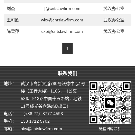
刘杰
lj@cntslawfirm.com
武汉办公室
王可欣
wkx@cntslawfirm.com
武汉办公室
陈雪萍
cxp@cntslawfirm.com
武汉办公室
1
联系我们
地址：
武汉市高新大道780号沃德中心1号
楼（工行大楼）1106，（公交
536、913路中国十五冶站，地铁
11号线光谷六路站D出口）
电话：
（+86 27）8777 4593
手机：
133 1712 5702
邮箱：
sky@cntslawfirm.com
微信扫码联系